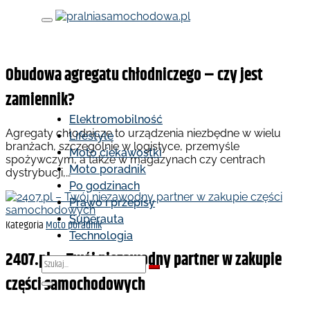
Skip to content
Kategoria
Pozostałe
Obudowa agregatu chłodniczego – czy jest
zamiennik?
Elektromobilność
Agregaty chłodnicze to urządzenia niezbędne w wielu
Lifestyle
branżach, szczególnie w logistyce, przemyśle
Moto ciekawostki
spożywczym, a także w magazynach czy centrach
Moto poradnik
dystrybucji,…
Po godzinach
Prawo i przepisy
Superauta
Kategoria
Moto poradnik
Technologia
2407.pl – Twój niezawodny partner w zakupie
części samochodowych