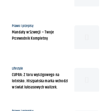
g
o
r
i
K
Prawo i przepisy
a
a
Mandaty w Szwecji – Twoje
t
Przewodnik Kompletny
e
g
o
r
i
K
Lifestyle
a
a
CUPRA: Z toru wyścigowego na
t
lotnisko. Hiszpańska marka wchodzi
e
w świat luksusowych walizek.
g
o
r
i