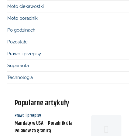
Moto ciekawostki
Moto poradnik
Po godzinach
Pozostałe
Prawo i przepisy
Superauta
Technologia
Popularne artykuły
K
Prawo i przepisy
a
Mandaty w USA – Poradnik dla
t
Polaków za granicą
e