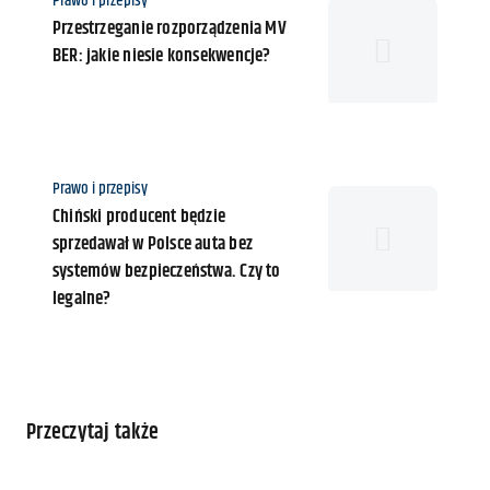
K
Prawo i przepisy
a
a
Przestrzeganie rozporządzenia MV
t
BER: jakie niesie konsekwencje?
e
g
o
r
i
K
Prawo i przepisy
a
a
Chiński producent będzie
t
sprzedawał w Polsce auta bez
e
systemów bezpieczeństwa. Czy to
g
legalne?
o
r
i
a
Przeczytaj także